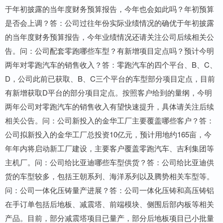
于年初披露的当年度财务预算报告，今年也会如此吗？年初预算
是否会上调？答：公司过往年份实际业绩情况的确优于年初披露
的当年度财务预算报告，今年业绩情况还请关注公司后续相关公
告。问：公司配套零跑哪些车型？有新增项目定点吗？预计今明
两年对零跑汽车的销售收入？答：零跑汽车的四个平台、B、C、
D，公司此前已获取、B、C三个平台的车型部分项目定点，目前
有新增获取D平台的部分项目定点。按照客户给到的量纲，今明
两年公司对零跑汽车的销售收入有望快速提升，具体请关注后续
相关公告。问：公司新投入的金华工厂主要覆盖哪些客户？答：
公司拟新投入的金华工厂总投资10亿元，预计用地约165亩，今
年年内将启动新工厂建设，主要客户覆盖零跑汽车、吉利集团等
主机厂。问：公司给比亚迪哪些车型供货？答：公司给比亚迪供
货的车型较多，包括王朝系列、海洋系列以及腾势相关车型等。
问：公司一体化压铸量产进展？答：公司一体化压铸和高压铸铝
在手订单包括后地板、减震塔、前端模块、侧围后部内板等相关
产品。目前，部分减震塔项目已量产，部分后地板项目已小批量