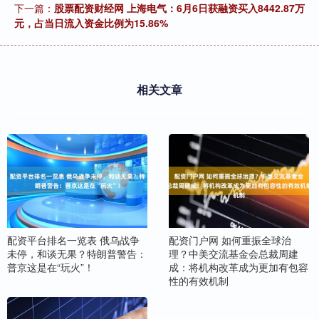
下一篇：
股票配资财经网 上海电气：6月6日获融资买入8442.87万
元，占当日流入资金比例为15.86%
相关文章
配资平台排名一览表 俄乌战争
配资门户网 如何重振全球治
未停，和谈无果？特朗普警告：
理？中美交流基金会总裁周建
普京这是在“玩火”！
成：将机构改革成为更加有包容
性的有效机制