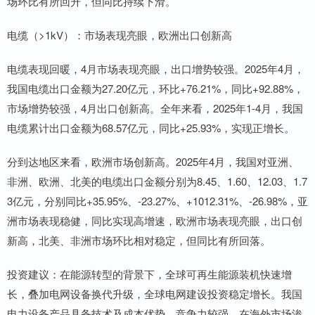
场环比有所回升，但同比持续下滑。
电缆（>1kV）：市场表现亮眼，欧洲出口创新高
电缆表现回暖，4月市场表现亮眼，出口增势较强。2025年4月，
我国电缆出口金额为27.20亿元，环比+76.21%，同比+92.88%，
市场增势较强，4月出口创新高。全年来看，2025年1-4月，我国
电缆累计出口金额为68.57亿元，同比+25.93%，实现正增长。
分到达地区来看，欧洲市场创新高。2025年4月，我国对亚洲、
非洲、欧洲、北美的电缆出口金额分别为8.45、1.60、12.03、1.7
3亿元，分别同比+35.95%、-23.27%、+1012.31%、-26.98%，亚
洲市场表现稳健，同比实现高增速，欧洲市场表现亮眼，出口创
新高，北美、非洲市场环比相对稳定，但同比有所回落。
投资建议：在能源转型的背景下，全球可再生能源装机快速增
长，叠加电网设备换代升级，全球电网建设投资稳定增长。我国
电力设备产品具备技术及成本优势，竞争力较强，在海外市场渗