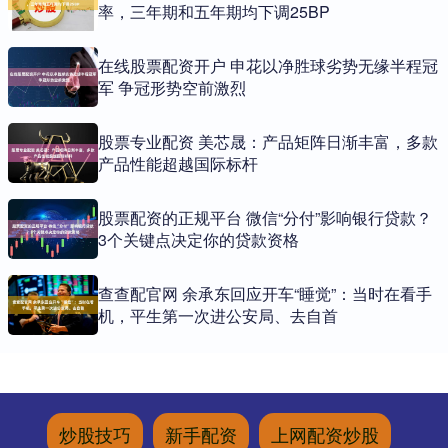
率，三年期和五年期均下调25BP
在线股票配资开户 申花以净胜球劣势无缘半程冠
军 争冠形势空前激烈
股票专业配资 美芯晟：产品矩阵日渐丰富，多款
产品性能超越国际标杆
股票配资的正规平台 微信“分付”影响银行贷款？
3个关键点决定你的贷款资格
查查配官网 余承东回应开车“睡觉”：当时在看手
机，平生第一次进公安局、去自首
炒股技巧
新手配资
上网配资炒股