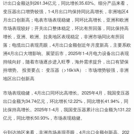
计出口金额达到261.34亿元，同比增长35.63%。细分产品来看，
变压器出口增势较强，1-4月出口均保持同比高增长，非洲地区4
月出口创新高；电表市场表现稳健，同环比高增长，亚洲和欧洲
市场表现较好；开关出口整体稳定，环比有所回落，同比保持高
增长，亚洲、欧洲、拉美地区表现稳定，非洲市场同比有所回
落；电缆出口表现亮眼，4月出口金额创近年月度新高，主要系欧
洲4月出口大增影响。展望后市，2025年1-4月电力设备出口表现
持续向好，随着市场逐步进入旺季，海外需求提升，出口有望保
持增势。 投资要点： 变压器（>16kVA）：市场增势较强，非洲
地区出口创新高
市场表现稳健，4月出口同环比高增长。2025年4月，我国变压器
出口金额为34.74亿元，环比增长12.22%，同比增长41.94%，同
比保持高增长。2025年1-4月，我国变压器累计出口金额为131.22
亿元，同比增长50.93%，市场表现稳健。
分到达地区来看，非洲市场表现亮眼，4月出口金额创新高。202