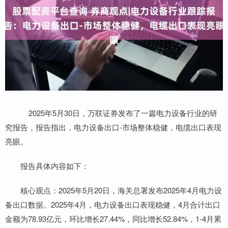
2025年5月30日，万联证券发布了一篇电力设备行业的研
究报告，报告指出，电力设备出口-市场整体稳健，电缆出口表现
亮眼。
报告具体内容如下：
核心观点：2025年5月20日，海关总署发布2025年4月电力设
备出口数据。2025年4月，电力设备出口表现稳健，4月合计出口
金额为78.93亿元，环比增长27.44%，同比增长52.84%，1-4月累