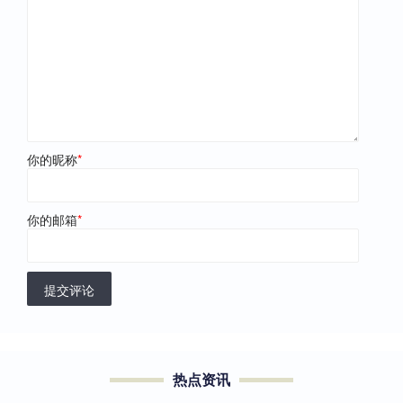
你的昵称
*
你的邮箱
*
提交评论
热点资讯