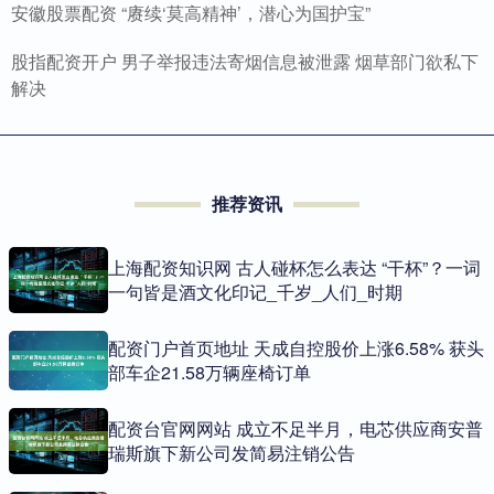
安徽股票配资 “赓续‘莫高精神’，潜心为国护宝”
股指配资开户 男子举报违法寄烟信息被泄露 烟草部门欲私下
解决
推荐资讯
上海配资知识网 古人碰杯怎么表达 “干杯”？一词
一句皆是酒文化印记_千岁_人们_时期
配资门户首页地址 天成自控股价上涨6.58% 获头
部车企21.58万辆座椅订单
配资台官网网站 成立不足半月，电芯供应商安普
瑞斯旗下新公司发简易注销公告