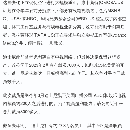
这些变化正在促使企业进行大规模重组。康卡斯特(CMCSA.US)
计划在今年年底前分拆旗下大部分有线电视频道，包括MSNB
C、USA和CNBC。华纳兄弟探索公司(WBD.US)也完成了内部重
组，将其工作室业务与有线电视业务分离，这可能有助于剥离后
者。派拉蒙环球(PARA.US)正在寻求与独立影视工作室Skydance
Media合并，预计将进一步裁员。
迪士尼此前曾考虑剥离自有电视网络，但最终决定保留这些资
产。该公司于2023年2月宣布裁员7000人，以削减55亿美元的开
支。迪士尼后来将这一目标提高到75亿美元。其竞争对手也已裁
员数千人。
此次裁员是继今年3月迪士尼旗下美国广播公司(ABC)和娱乐电视
网裁员约200人之后进行的。为了提高盈利能力，该公司近年来
总共裁员8000多人。
截至去年9月，迪士尼拥有约23.3万名员工，其中76%是全职员