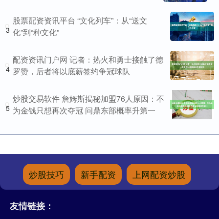
股票配资资讯平台 “文化列车”：从“送文
3
化”到“种文化”
配资资讯门户网 记者：热火和勇士接触了德
4
罗赞，后者将以底薪签约争冠球队
炒股交易软件 詹姆斯揭秘加盟76人原因：不
5
为金钱只想再次夺冠 问鼎东部概率升第一
炒股技巧
新手配资
上网配资炒股
友情链接：