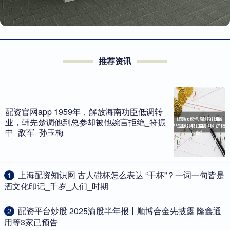
推荐资讯
配资官网app 1959年，解放海南功臣低调转
业，韩先楚调他到总参却被他婉言拒绝_符振
中_敌军_孙玉梅
​上海配资知识网 古人碰杯怎么表达 “干杯”？一词一句皆是
1
酒文化印记_千岁_人们_时期
​配资平台炒股 2025渝股半年报丨顺博合金先披露 隆鑫通
2
用等3家已预告